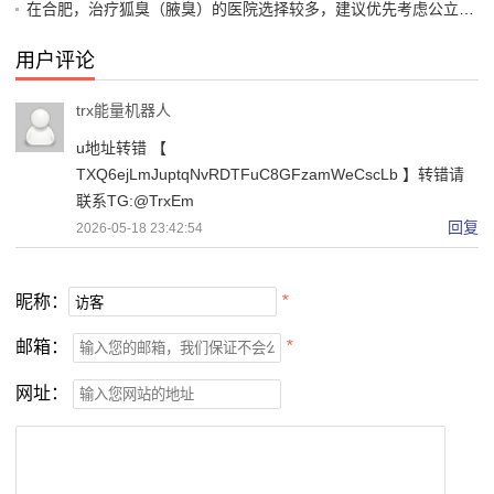
在合肥，治疗狐臭（腋臭）的医院选择较多，建议优先考虑公立三甲医院的整形外科或皮肤科，以及部分口碑较好的专科医院。以下是综合推荐及注意事项
用户评论
trx能量机器人
u地址转错 【
TXQ6ejLmJuptqNvRDTFuC8GFzamWeCscLb 】转错请
联系TG:@TrxEm
回复
2026-05-18 23:42:54
昵称：
*
邮箱：
*
网址：