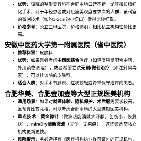
优势
：该院的整形美容科在合肥本地口碑不错，尤其擅长精细
化手术，对于年轻患者或对疤痕美观度要求高的人群，该科室
的微创技术（如约1-2cm的小切口）做得比较细致。
价格参考
：公立三甲医院，价格透明，相比私立机构性价比更
高。
安徽中医药大学第一附属医院（省中医院）
推荐科室
：皮肤科
优势
：如果患者考虑
中西医结合
治疗（如轻度腋臭配合中药、
外用药物调理），或者希望尝试
无创/微创治疗
（如注射肉毒
素），可以挂该院的皮肤科。
适合人群
：对手术有顾虑、症状较轻或希望保守治疗的患者。
合肥华美、合肥壹加壹等大型正规医美机构
适用场景
：如果对
就医体验、隐私保护、术后服务
要求较高，
且预算比较充裕，可以考虑合肥本地的大型连锁医美机构。
重点技术
：
黄金微针
（微波热能消融大汗腺，创伤小，恢复
快）、
miraDry清新微波
（无创，无疤痕），这些设备常私立
机构更新更快。
风险提示
：务必选择有《医疗机构执业许可证》的正规机构，