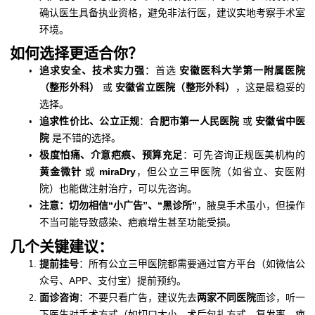
确认医生具备执业资格，避免非法行医，建议实地考察手术室
环境。
如何选择更适合你？
追求安全、技术实力强
：首选
安徽医科大学第一附属医院
（整形外科）
或
安徽省立医院（整形外科）
，这是最稳妥的
选择。
追求性价比、公立正规
：
合肥市第一人民医院
或
安徽省中医
院
是不错的选择。
极度怕痛、介意疤痕、预算充足
：可先咨询正规医美机构的
黄金微针
或
miraDry
，但公立三甲医院（如省立、安医附
院）也能做注射治疗，可以先咨询。
注意：切勿相信“小广告”、“黑诊所”
，腋臭手术虽小，但操作
不当可能导致感染、疤痕增生甚至功能受损。
几个关键建议：
提前挂号
：所有公立三甲医院都需要通过官方平台（如微信公
众号、APP、支付宝）提前预约。
面诊咨询
：不要只看广告，建议先去
两家不同医院
面诊，听一
下医生对手术方式（如切口大小、术后包扎方式、复发率、疤