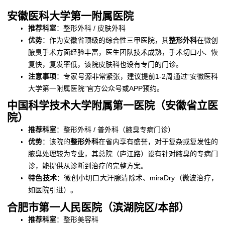
安徽医科大学第一附属医院
推荐科室
：整形外科 / 皮肤外科
优势
：作为安徽省顶级的综合性三甲医院，其
整形外科
在微创
腋臭手术方面经验丰富，医生团队技术成熟，手术切口小、恢
复快，复发率低，该院皮肤科也设有专门的门诊。
注意事项
：专家号源非常紧张，建议提前1-2周通过“安徽医科
大学第一附属医院”官方公众号或APP预约。
中国科学技术大学附属第一医院（安徽省立医
院）
推荐科室
：整形外科 / 普外科（腋臭专病门诊）
优势
：该院的
整形外科
在省内享有盛誉，对于复杂或复发性的
腋臭处理较为专业，其总院（庐江路）设有针对腋臭的专病门
诊，能提供从诊断到治疗的完整方案。
特色技术
：微创小切口大汗腺清除术、miraDry（微波治疗，
如医院引进）。
合肥市第一人民医院（滨湖院区/本部）
推荐科室
：整形美容科