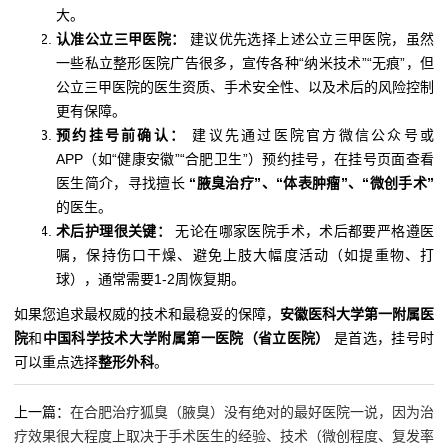
大。
认准公立三甲医院：
建议优先选择上述公立三甲医院，虽然
一些私立整形医院广告很多，宣传各种“纳米技术”“无痕”，但
公立三甲医院的医生资质、手术安全性、以及术后的风险控制
更有保障。
预约挂号前确认：
建议先通过医院官方微信公众号或
APP（如“健康安徽”“合肥卫生”）预约挂号，在挂号页面查看
医生简介，寻找擅长
“腋臭治疗”、“体表肿瘤”、“微创手术”
的医生。
术后护理很关键：
无论在哪家医院手术，术后都要严格遵医
嘱，保持伤口干燥、避免上肢大幅度活动（如提重物、打
球），通常需要1-2周恢复期。
如果您追求最权威的技术和最稳妥的保障，
安徽医科大学第一附属医
院
和
中国科学技术大学附属第一医院（省立医院）
是首选，挂号时
可以重点选择
整形外科
。
上一篇：
在合肥治疗狐臭（腋臭）没有绝对的最好医院一说，因为治
疗效果很大程度上取决于手术医生的经验、技术（微创程度、复发率