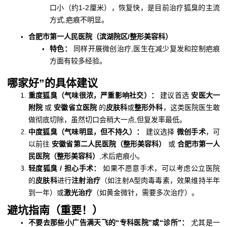
口小（约1-2厘米），恢复快，是目前治疗狐臭的主流
方式,疤痕不明显。
合肥市第一人民医院（滨湖院区/整形美容科）
特色：
同样开展微创治疗,医生在减少复发和控制疤痕
方面有较多经验。
哪家好”的具体建议
重度狐臭（气味很浓，严重影响社交）：
建议首选
安医大一
附院
或
安徽省立医院
的
皮肤科
或
整形外科
，这类医院医生敢
做彻底切除，虽然切口会稍大一点,但复发率最低。
中度狐臭（气味明显，但不持久）：
建议选择
微创手术
，可
以前往
安徽省第二人民医院（整形美容科）
或
合肥市第一人
民医院（整形美容科）
,术后疤痕小。
轻度狐臭 / 担心手术：
如果不愿意手术，可以考虑公立医院
的
皮肤科
进行
注射治疗
（如注射A型肉毒毒素，效果维持半年
到一年）或
激光治疗
（如黄金微针，需要多次治疗）。
避坑指南（重要！）
不要去那些小广告满天飞的“专科医院”或“诊所”：
尤其是一