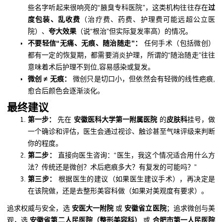
些名字听起来很响亮的“腋臭专科医院”，这类机构往往存在
过
度包装、乱收费
（治疗费、药费、护理费可能远超公立医
院）、
夸大效果
（说“根治”但实际复发率高）的情况。
不要轻信“无痛、无痕、随治随走”：
任何手术（包括微创）
都有一定的恢复期，都需要消炎护理，所谓的“随治随走”往往
意味着术后护理不到位,容易感染或复发。
微创 ≠ 无痕：
微创只是切口小，但依然会有轻微的线性疤痕,
愈合后颜色会逐渐淡化。
最终建议
第一步：
先在
安徽医科大学第一附属医院
的
皮肤科
挂号，做
一个确诊和评估，医生会通过视诊、触诊甚至气味评级来判断
你的程度。
第二步：
直接向医生咨询：“医生，我这个情况适合用什么方
法？传统还是微创？术后疤痕多大？有复发的可能吗？”
第三步：
根据医生的建议（如果医生建议手术），再决定是
在该院做，还是去整形美容科做（如果对美观度有要求）。
追求权威与安全，选
安医大一附院
或
安徽省立医院
；追求微创与美
观，选
安徽省第二人民医院（整形美容科）
或
合肥市第一人民医院