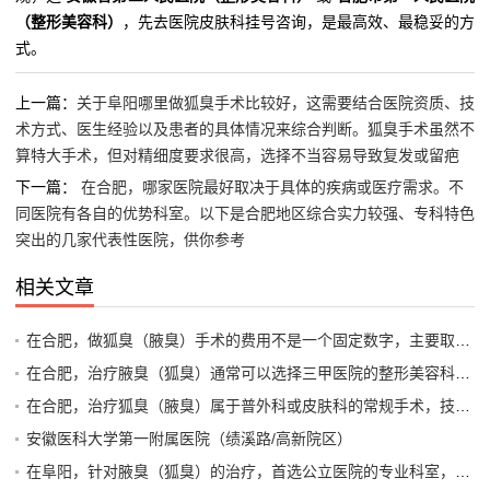
（整形美容科）
，先去医院皮肤科挂号咨询，是最高效、最稳妥的方
式。
上一篇：
关于阜阳哪里做狐臭手术比较好，这需要结合医院资质、技
术方式、医生经验以及患者的具体情况来综合判断。狐臭手术虽然不
算特大手术，但对精细度要求很高，选择不当容易导致复发或留疤
下一篇：
在合肥，哪家医院最好取决于具体的疾病或医疗需求。不
同医院有各自的优势科室。以下是合肥地区综合实力较强、专科特色
突出的几家代表性医院，供你参考
相关文章
在合肥，做狐臭（腋臭）手术的费用不是一个固定数字，主要取决于手术方式、医院等级以及是否使用医保。一般来说，总费用范围在 3000元到15000元 之间
在合肥，治疗腋臭（狐臭）通常可以选择三甲医院的整形美容科、皮肤科或专业的整形外科医院。专科医院（通常指私立医疗机构）在微创手术和术后康复方面可能经验更丰富，而公立三甲医院在综合安全性上更有保障
在合肥，治疗狐臭（腋臭）属于普外科或皮肤科的常规手术，技术相对成熟。选择医院时，建议优先考虑公立三甲医院的整形美容科或普外科（腋臭专病门诊）或者正规的专科医院
安徽医科大学第一附属医院（绩溪路/高新院区）
在阜阳，针对腋臭（狐臭）的治疗，首选公立医院的专业科室，因为腋臭手术属于医疗行为，正规医院的消毒、麻醉和医生资质更有保障