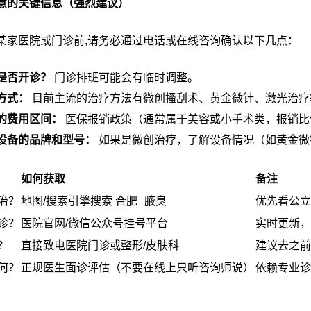
意的关键信息（强烈建议）
某家医院或门诊前,请务必通过电话或在线咨询确认以下几点：
是否开诊？
门诊排班可能会有临时调整。
方式：
目前主流的治疗方法有微创搔刮术、黄金微针、激光治疗
的费用区间：
医保报销政策（通常属于美容或小手术类，报销比
设备的品牌和型号：
如果是微创治疗，了解设备情况（如黄金微
如何获取
备注
合肥 腋臭
治？
地图/搜索引擎搜索
优先看公立
诊？
医院官网/微信公众号挂号平台
实时更新，
？
直接致电医院门诊或整形/皮肤科
建议去之前
何？
正规医生面诊评估（不要在线上只听咨询师说）
依赖专业诊