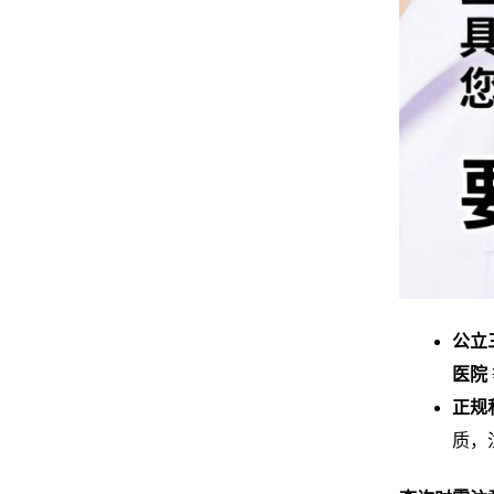
公立
医院
正规
质，