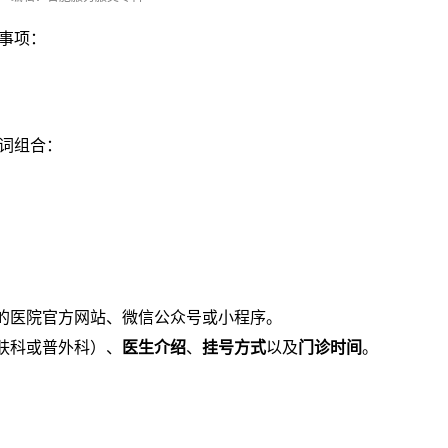
事项：
词组合：
的医院官方网站、微信公众号或小程序。
肤科或普外科）、
医生介绍
、
挂号方式
以及
门诊时间
。