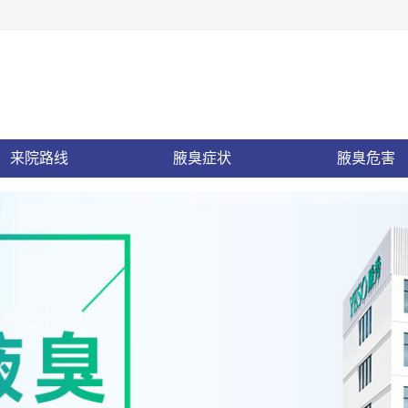
来院路线
腋臭症状
腋臭危害