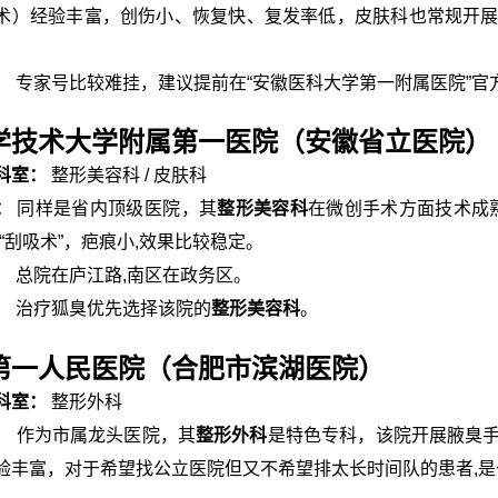
术）经验丰富，创伤小、恢复快、复发率低，皮肤科也常规开
：
专家号比较难挂，建议提前在“安徽医科大学第一附属医院”官
学技术大学附属第一医院（安徽省立医院）
科室：
整形美容科 / 皮肤科
：
同样是省内顶级医院，其
整形美容科
在微创手术方面技术成
或“刮吸术”，疤痕小,效果比较稳定。
：
总院在庐江路,南区在政务区。
：
治疗狐臭优先选择该院的
整形美容科
。
第一人民医院（合肥市滨湖医院）
科室：
整形外科
：
作为市属龙头医院，其
整形外科
是特色专科，该院开展腋臭
验丰富，对于希望找公立医院但又不希望排太长时间队的患者,