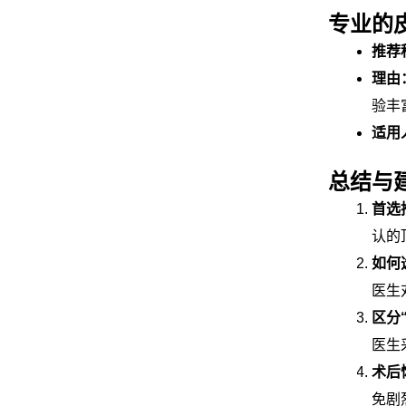
专业的
推荐
理由
验丰
适用
总结与
首选
认的
如何
医生
区分
医生
术后
免剧