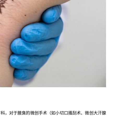
学科，对于腋臭的微创手术（如小切口搔刮术、微创大汗腺