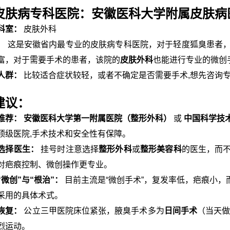
皮肤病专科医院：安徽医科大学附属皮肤病
科室：
皮肤外科
：
这是安徽省内最专业的皮肤病专科医院，对于轻度狐臭患者
富，对于需要手术的患者，该院的
皮肤外科
也能进行专业的微创
人群：
比较适合症状较轻，或者不确定是否需要手术,想先咨询
建议：
推荐：
安徽医科大学第一附属医院（整形外科）
或
中国科学技
顶级医院,手术技术和安全性有保障。
选择医生：
挂号时注意选择
整形外科
或
整形美容科
的医生，而
对疤痕控制、微创操作更专业。
“微创”与“根治”：
目前主流是“微创手术”，复发率低，疤痕小，
采用的具体术式。
恢复：
公立三甲医院床位紧张，腋臭手术多为
日间手术
（当天做
烈运动。