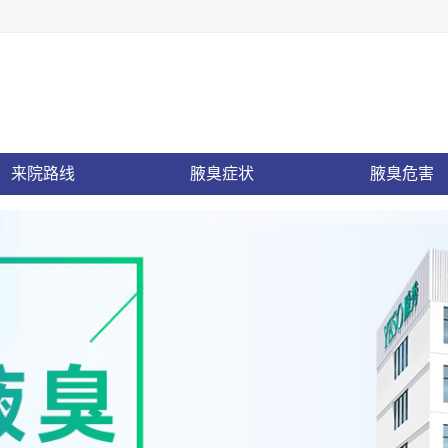
来院路线
腋臭症状
腋臭危害