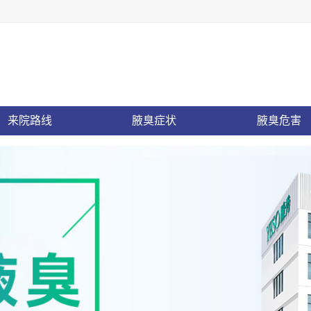
来院路线
腋臭症状
腋臭危害