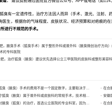
渠道：
建议提前通过医院官方微信公众号、APP或电话（如114
狐臭有一定遗传性，治疗方法因人而异（手术、激光、注射、
询医生，根据你的气味程度、皮肤状况、经济预算和对疤痕的在
诊所进行不规范的手术。
肥，腋臭手术（狐臭手术）属于整形外科或普外科（腋臭微创治疗方向）
术的专科医院
合肥，治疗狐臭（腋臭）建议优先选择公立三甲医院的皮肤科或整形美容
在合肥，做狐臭（腋臭）手术的费用不是一个固定数字，主要取决于手术方式、医院等级以及是否使用医保。一般来说，总费用范围在 3000元到15000元 之间
在合肥，治疗狐臭（腋臭）属于普外科或皮肤科的常规手术，技术相对成熟。选择医院时，建议优先考虑公立三甲医院的整形美容科或普外科（腋臭专病门诊）或者正规的专科医院
安徽
在阜阳，针对腋臭（狐臭）的治疗，首选公立医院的专业科室，因为腋臭手术属于医疗行为，正规医院的消毒、麻醉和医生资质更有保障