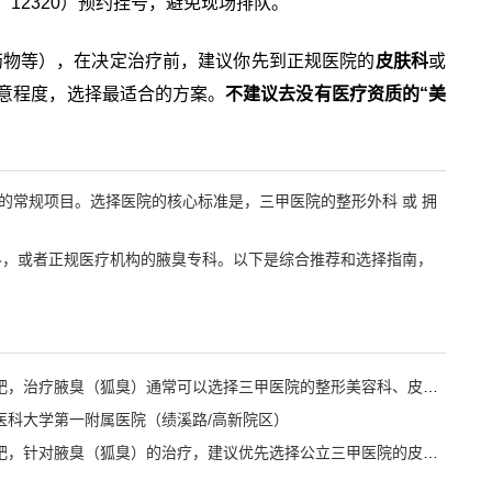
、12320）预约挂号，避免现场排队。
药物等），在决定治疗前，建议你先到正规医院的
皮肤科
或
意程度，选择最适合的方案。
不建议去没有医疗资质的“美
的常规项目。选择医院的核心标准是，三甲医院的整形外科 或 拥
科，或者正规医疗机构的腋臭专科。以下是综合推荐和选择指南，
在合肥，治疗腋臭（狐臭）通常可以选择三甲医院的整形美容科、皮肤科或专业的整形外科医院。专科医院（通常指私立医疗机构）在微创手术和术后康复方面可能经验更丰富，而公立三甲医院在综合安全性上更有保障
医科大学第一附属医院（绩溪路/高新院区）
在合肥，针对腋臭（狐臭）的治疗，建议优先选择公立三甲医院的皮肤科或整形美容科/烧伤整形科。这些科室通常拥有更专业的设备和经验丰富的医生，能够提供包括微创手术、激光治疗、注射治疗等多种方案