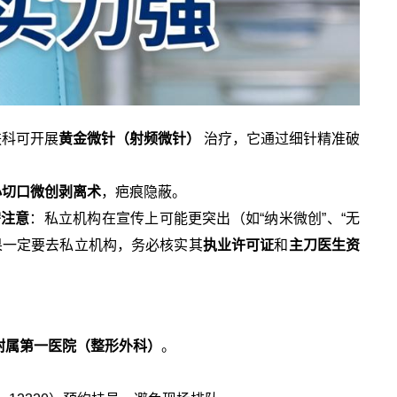
肤科可开展
黄金微针（射频微针）
治疗，它通过细针精准破
小切口微创剥离术
，疤痕隐蔽。
需注意
：私立机构在宣传上可能更突出（如“纳米微创”、“无
果一定要去私立机构，务必核实其
执业许可证
和
主刀医生资
附属第一医院（整形外科）
。