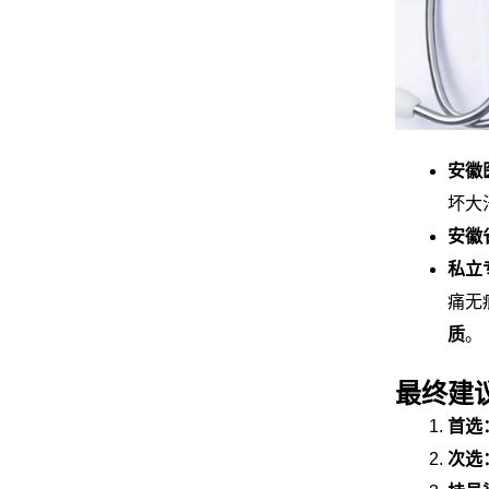
安徽
坏大
安徽
私立
痛无
质
。
最终建
首选
次选